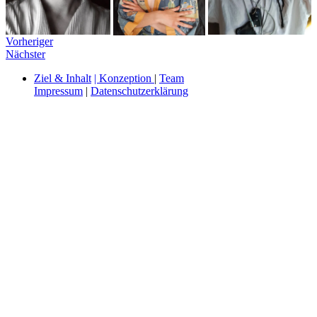
Beitragsnavigation
vorheriger
Vorheriger
nächster
Beitrag
Nächster
Beitrag
Ziel & Inhalt
| Konzeption
|
Team
Impressum
|
Datenschutzerklärung