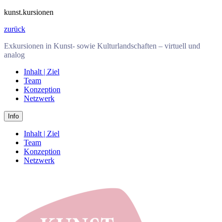
kunst.kursionen
zurück
Exkursionen in Kunst- sowie Kulturlandschaften – virtuell und
analog
Inhalt | Ziel
Team
Konzeption
Netzwerk
Info
Inhalt | Ziel
Team
Konzeption
Netzwerk