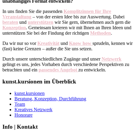
unabhängiges Format entwickeln?
In uns finden Sie die passenden
Komplitzinnen für Ihre
Veranstaltung
– von der ersten Idee bis zur Auswertung. Dabei
beraten
und
unterstützen
wir Sie gern, übernehmen auch gern die
Konzeption
. Gemeinsam kreieren wir mit Ihnen an Ihren Ideen und
unterstützen Sie bei der Findung der richtigen
Methoden
.
Da wir nur so vor
Kreativität
und
Know how
sprudeln, kennen wir
(fast) keine Grenzen – außer die Sie uns setzen.
Durch unsere unterschiedlichen Zugänge und unser
Netzwerk
gelingt es uns, jedes Vorhaben durch verschiedene Perspektiven zu
betrachten und ein
passendes Angebot
zu entwickeln.
kunst.kursionen im Überblick
kunst.kursionen
Beratung, Konzeption, Durchführung
Team
Kreatives Netzwerk
Honorare
Info | Kontakt